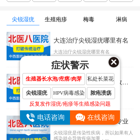
尖锐湿疣
生殖疱疹
梅毒
淋病
大连治疗尖锐湿疣哪里有名
大连治疗尖锐湿疣哪里有名
症状警示
生殖器长水泡/疙瘩/肉芽
私处长菜花
大连治疗尖锐湿疣哪里效果好
尖锐湿疣
HPV病毒感染
脓疱溃疡
大连治疗尖锐湿疣哪里效果好
反复发作湿疣/疱疹等生殖感染问题
电话咨询
在线咨询
大连哪家尖锐湿疣医院专业
尖锐湿疣是传染性疾病，所以如果有人
感染就会导致疾病加重，...