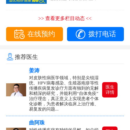
>> 查看更多栏目动态 <<
在线预约
拨打电话
推荐医生
姜涛
对皮肤性病医学领域，特别是尖锐湿
疣、HPV病毒感染、生殖器疱疹等性
医生
传播疾病复发诊疗方面有独到的见解
详情
和精深的研究，并能利用“自体免疫”
治疗理念，真正意义上实现患者个体
化诊断，为患者解决临床上治疗难、
易复发的问题...
曲阿珠
对性传播疾病有独特的见解，如尖锐