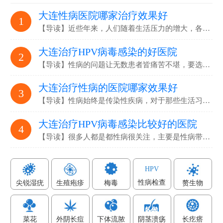
大连性病医院哪家治疗效果好
1
【导读】近些年来，人们随着生活压力的增大，各…
大连治疗HPV病毒感染的好医院
2
【导读】性病的问题让无数患者皆痛苦不堪，要选…
大连治疗性病的医院哪家效果好
3
【导读】性病始终是传染性疾病，对于那些生活习…
大连治疗HPV病毒感染比较好的医院
4
【导读】很多人都是都性病很关注，主要是性病带…
HPV
性病检查
尖锐湿疣
生殖疱疹
梅毒
赘生物
菜花
外阴长痘
下体流脓
阴茎溃疡
长疙瘩