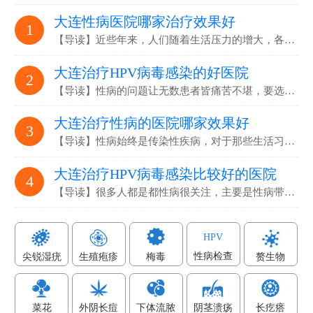
大连性病医院哪家治疗效果好
1
【导读】近些年来，人们随着生活压力的增大，各…
大连治疗HPV病毒感染的好医院
2
【导读】性病的问题让无数患者皆痛苦不堪，要选…
大连治疗性病的医院哪家效果好
3
【导读】性病始终是传染性疾病，对于那些生活习…
大连治疗HPV病毒感染比较好的医院
4
【导读】很多人都是都性病很关注，主要是性病带…
HPV
性病检查
尖锐湿疣
生殖疱疹
梅毒
赘生物
菜花
外阴长痘
下体流脓
阴茎溃疡
长疙瘩