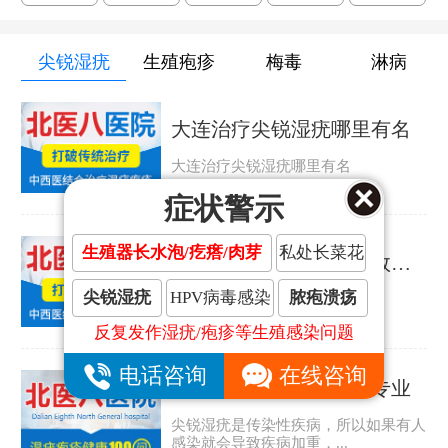
尖锐湿疣
生殖疱疹
梅毒
淋病
大连治疗尖锐湿疣哪里有名
大连治疗尖锐湿疣哪里有名
症状警示
生殖器长水泡/疙瘩/肉芽
私处长菜花
大连治疗尖锐湿疣哪里效果好
尖锐湿疣
HPV病毒感染
脓疱溃疡
大连治疗尖锐湿疣哪里效果好
反复发作湿疣/疱疹等生殖感染问题
电话咨询
在线咨询
大连哪家尖锐湿疣医院专业
尖锐湿疣是传染性疾病，所以如果有人
感染就会导致疾病加重，...