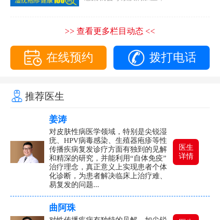
>> 查看更多栏目动态 <<
在线预约
拨打电话
推荐医生
姜涛
对皮肤性病医学领域，特别是尖锐湿
疣、HPV病毒感染、生殖器疱疹等性
医生
传播疾病复发诊疗方面有独到的见解
详情
和精深的研究，并能利用“自体免疫”
治疗理念，真正意义上实现患者个体
化诊断，为患者解决临床上治疗难、
易复发的问题...
曲阿珠
对性传播疾病有独特的见解，如尖锐