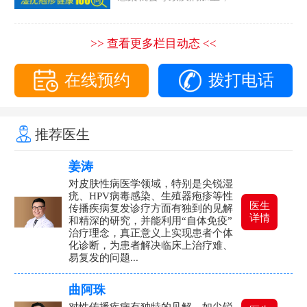
>> 查看更多栏目动态 <<
在线预约
拨打电话
推荐医生
姜涛
对皮肤性病医学领域，特别是尖锐湿
疣、HPV病毒感染、生殖器疱疹等性
医生
传播疾病复发诊疗方面有独到的见解
详情
和精深的研究，并能利用“自体免疫”
治疗理念，真正意义上实现患者个体
化诊断，为患者解决临床上治疗难、
易复发的问题...
曲阿珠
对性传播疾病有独特的见解，如尖锐