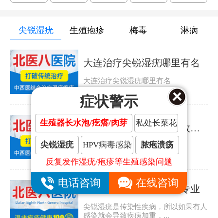
尖锐湿疣
生殖疱疹
梅毒
淋病
大连治疗尖锐湿疣哪里有名
大连治疗尖锐湿疣哪里有名
症状警示
生殖器长水泡/疙瘩/肉芽
私处长菜花
大连治疗尖锐湿疣哪里效果好
尖锐湿疣
HPV病毒感染
脓疱溃疡
大连治疗尖锐湿疣哪里效果好
反复发作湿疣/疱疹等生殖感染问题
电话咨询
在线咨询
大连哪家尖锐湿疣医院专业
尖锐湿疣是传染性疾病，所以如果有人
感染就会导致疾病加重，...