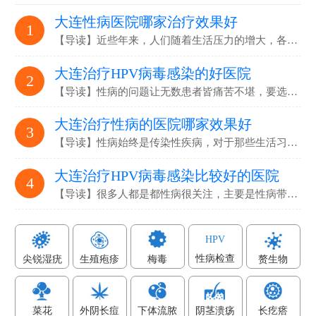
大连性病医院哪家治疗效果好
1
【导读】近些年来，人们随着生活压力的增大，各…
大连治疗HPV病毒感染的好医院
2
【导读】性病的问题让无数患者皆痛苦不堪，要选…
大连治疗性病的医院哪家效果好
3
【导读】性病始终是传染性疾病，对于那些生活习…
大连治疗HPV病毒感染比较好的医院
4
【导读】很多人都是都性病很关注，主要是性病带…
HPV
性病检查
尖锐湿疣
生殖疱疹
梅毒
赘生物
菜花
外阴长痘
下体流脓
阴茎溃疡
长疙瘩